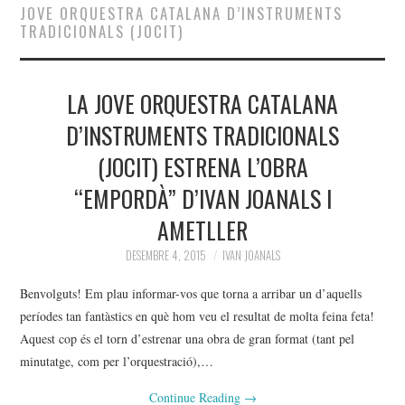
JOVE ORQUESTRA CATALANA D’INSTRUMENTS
TRADICIONALS (JOCIT)
BIOGRAFIA
BLOC
LA JOVE ORQUESTRA CATALANA
OBRES
D’INSTRUMENTS TRADICIONALS
(JOCIT) ESTRENA L’OBRA
DESCÀRREGUES
“EMPORDÀ” D’IVAN JOANALS I
CONTACTAR
AMETLLER
DESEMBRE 4, 2015
IVAN JOANALS
Benvolguts! Em plau informar-vos que torna a arribar un d’aquells
períodes tan fantàstics en què hom veu el resultat de molta feina feta!
Aquest cop és el torn d’estrenar una obra de gran format (tant pel
minutatge, com per l’orquestració),…
Continue Reading
→